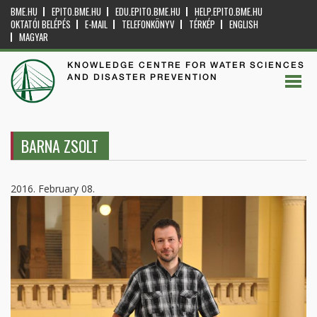
BME.HU
EPITO.BME.HU
EDU.EPITO.BME.HU
HELP.EPITO.BME.HU
OKTATÓI BELÉPÉS
E-MAIL
TELEFONKÖNYV
TÉRKÉP
ENGLISH
MAGYAR
KNOWLEDGE CENTRE FOR WATER SCIENCES
AND DISASTER PREVENTION
BARNA ZSOLT
2016. February 08.