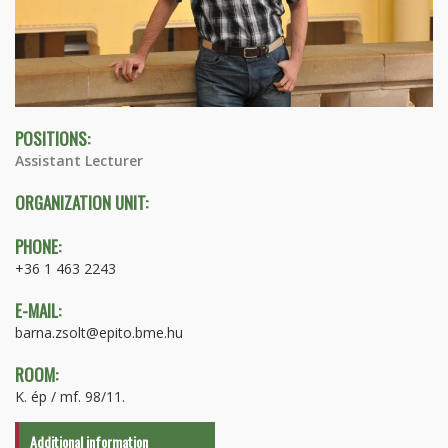
POSITIONS:
Assistant Lecturer
ORGANIZATION UNIT:
PHONE:
+36 1 463 2243
E-MAIL:
barna.zsolt@epito.bme.hu
ROOM:
K. ép / mf. 98/11.
Additional information