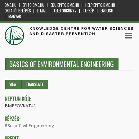
BME.HU
EPITO.BME.HU
EDU.EPITO.BME.HU
HELP.EPITO.BME.HU
OKTATÓI BELÉPÉS
E-MAIL
TELEFONKÖNYV
TÉRKÉP
ENGLISH
MAGYAR
KNOWLEDGE CENTRE FOR WATER SCIENCES
AND DISASTER PREVENTION
BASICS OF ENVIRONMENTAL ENGINEERING
Primary tabs
VIEW
(ACTIVE
TRANSLATE
TAB)
NEPTUN KÓD:
BMEEOVKAT41
KÉPZÉS:
BSc in Civil Engineering
KREDIT: