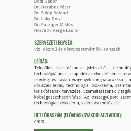
Bódi Gábor
Dr. Darabos Péter
Dr. Fülöp Roland
Dr. Laky Dóra
Dr. Patziger Miklós
Horváth-Varga Laura
SZERVEZETI EGYSÉG:
Vízi Közmű és Környezetmérnöki Tanszék
LEÍRÁS:
Település vízellátásának (víztisztítási technol
technológiájának, csapadékvíz elvezetésének tervez
jelenlegi és távlati vízigények meghatározása , 
(műszaki leírás, technológiai blokkséma, számítás
kialakításának tervezése, üzemeltetésének vizsgá
költségösszehasonlítása. Az összegyűjtött szenn
technológiai blokkséma, számítási melléklet).
HETI ÓRASZÁM (ELŐADÁS/GYAKORLAT/LABOR):
0/0/0