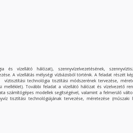
ógia és vízellátó hálózat), szennyvízelvezetésének, szennyvíztisz
ése. A vízellátás mélységi vízbázisból történik. A feladat részét ké
a víztisztítási technológia tisztítási módszerének tervezése, mére
i melléklet). További feladat a vízellátó hálózat és vízelvezető re
lata számítógépes modellek segítségével, valamint a felmerülő vált
yvíz tisztítási technológiájának tervezése, méretezése (műszaki l