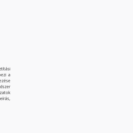
títási
pezi a
tezése
ndszer
ozatok
eírás,