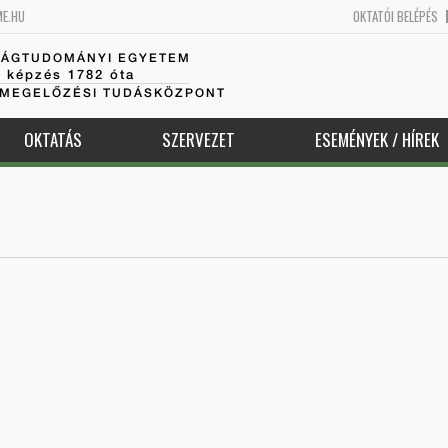
ME.HU
OKTATÓI BELÉPÉS
SÁGTUDOMÁNYI EGYETEM
k képzés 1782 óta
AMEGELŐZÉSI TUDÁSKÖZPONT
OKTATÁS
SZERVEZET
ESEMÉNYEK / HÍREK