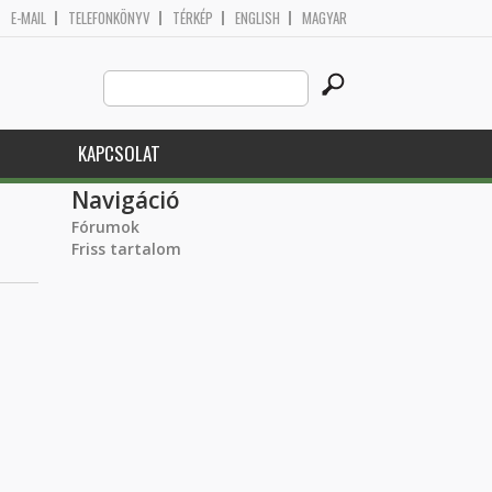
E-MAIL
TELEFONKÖNYV
TÉRKÉP
ENGLISH
MAGYAR
Search
Keresés űrlap
this
site
KAPCSOLAT
Navigáció
Fórumok
Friss tartalom