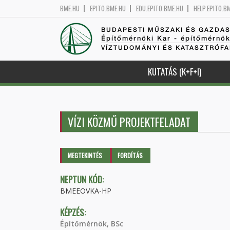
BME.HU
EPITO.BME.HU
EDU.EPITO.BME.HU
HELP.EPITO.B
BUDAPESTI MŰSZAKI ÉS GAZDA
Építőmérnöki Kar - építőmérnö
VÍZTUDOMÁNYI ÉS KATASZTRÓF
KUTATÁS (K+F+I)
VÍZI KÖZMŰ PROJEKTFELADAT
Elsődleges fülek
MEGTEKINTÉS
(AKTÍV
FORDÍTÁS
FÜL)
NEPTUN KÓD:
BMEEOVKA-HP
KÉPZÉS:
Építőmérnök, BSc