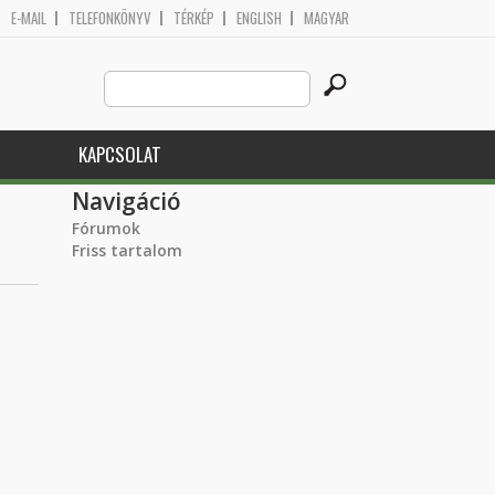
E-MAIL
TELEFONKÖNYV
TÉRKÉP
ENGLISH
MAGYAR
Search
Keresés űrlap
this
site
KAPCSOLAT
Navigáció
Fórumok
Friss tartalom