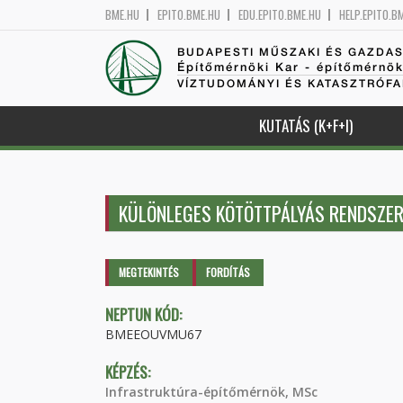
BME.HU
EPITO.BME.HU
EDU.EPITO.BME.HU
HELP.EPITO.B
BUDAPESTI MŰSZAKI ÉS GAZDA
Építőmérnöki Kar - építőmérnö
VÍZTUDOMÁNYI ÉS KATASZTRÓF
KUTATÁS (K+F+I)
KÜLÖNLEGES KÖTÖTTPÁLYÁS RENDSZE
Elsődleges fülek
MEGTEKINTÉS
(AKTÍV
FORDÍTÁS
FÜL)
NEPTUN KÓD:
BMEEOUVMU67
KÉPZÉS:
Infrastruktúra-építőmérnök, MSc