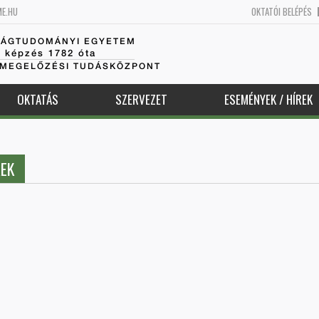
ME.HU
OKTATÓI BELÉPÉS
SÁGTUDOMÁNYI EGYETEM
k képzés 1782 óta
AMEGELŐZÉSI TUDÁSKÖZPONT
OKTATÁS
SZERVEZET
ESEMÉNYEK / HÍREK
REK