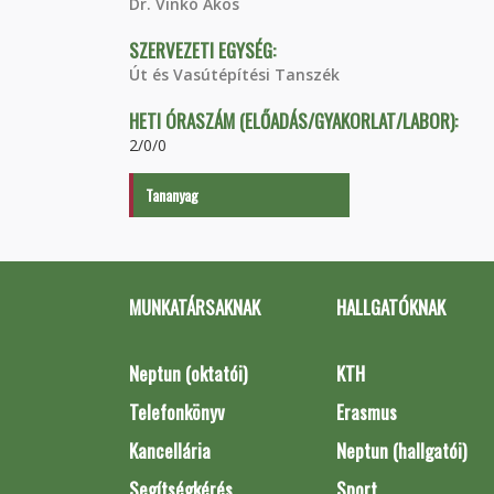
Dr. Vinkó Ákos
SZERVEZETI EGYSÉG:
Út és Vasútépítési Tanszék
HETI ÓRASZÁM (ELŐADÁS/GYAKORLAT/LABOR):
2/0/0
Tananyag
MUNKATÁRSAKNAK
HALLGATÓKNAK
Neptun (oktatói)
KTH
Telefonkönyv
Erasmus
Kancellária
Neptun (hallgatói)
Segítségkérés
Sport