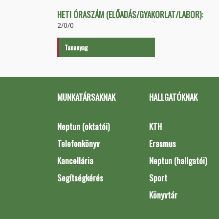
HETI ÓRASZÁM (ELŐADÁS/GYAKORLAT/LABOR):
2/0/0
Tananyag
MUNKATÁRSAKNAK
HALLGATÓKNAK
Neptun (oktatói)
KTH
Telefonkönyv
Erasmus
Kancellária
Neptun (hallgatói)
Segítségkérés
Sport
Könyvtár