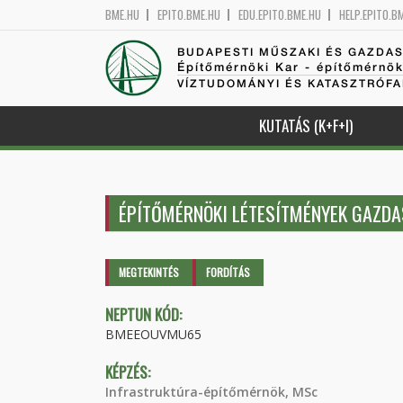
BME.HU
EPITO.BME.HU
EDU.EPITO.BME.HU
HELP.EPITO.B
BUDAPESTI MŰSZAKI ÉS GAZDA
Építőmérnöki Kar - építőmérnö
VÍZTUDOMÁNYI ÉS KATASZTRÓF
KUTATÁS (K+F+I)
ÉPÍTŐMÉRNÖKI LÉTESÍTMÉNYEK GAZD
Elsődleges fülek
MEGTEKINTÉS
(AKTÍV
FORDÍTÁS
FÜL)
NEPTUN KÓD:
BMEEOUVMU65
KÉPZÉS:
Infrastruktúra-építőmérnök, MSc