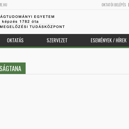
ME.HU
OKTATÓI BELÉPÉS
SÁGTUDOMÁNYI EGYETEM
k képzés 1782 óta
AMEGELŐZÉSI TUDÁSKÖZPONT
OKTATÁS
SZERVEZET
ESEMÉNYEK / HÍREK
ASÁGTANA