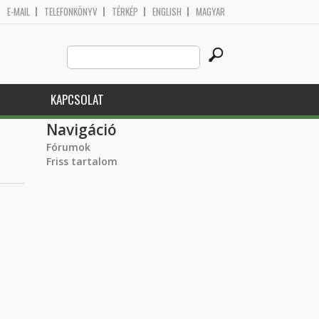
E-MAIL
TELEFONKÖNYV
TÉRKÉP
ENGLISH
MAGYAR
Search
Keresés űrlap
this
site
KAPCSOLAT
Navigáció
Fórumok
Friss tartalom