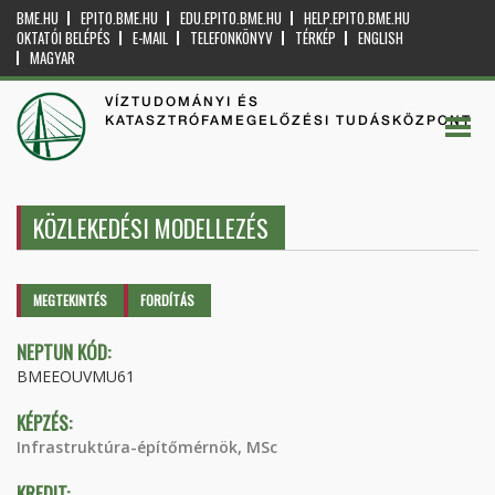
BME.HU
EPITO.BME.HU
EDU.EPITO.BME.HU
HELP.EPITO.BME.HU
OKTATÓI BELÉPÉS
E-MAIL
TELEFONKÖNYV
TÉRKÉP
ENGLISH
MAGYAR
VÍZTUDOMÁNYI ÉS
KATASZTRÓFAMEGELŐZÉSI TUDÁSKÖZPONT
KÖZLEKEDÉSI MODELLEZÉS
Elsődleges fülek
MEGTEKINTÉS
(AKTÍV
FORDÍTÁS
FÜL)
NEPTUN KÓD:
BMEEOUVMU61
KÉPZÉS:
Infrastruktúra-építőmérnök, MSc
KREDIT: