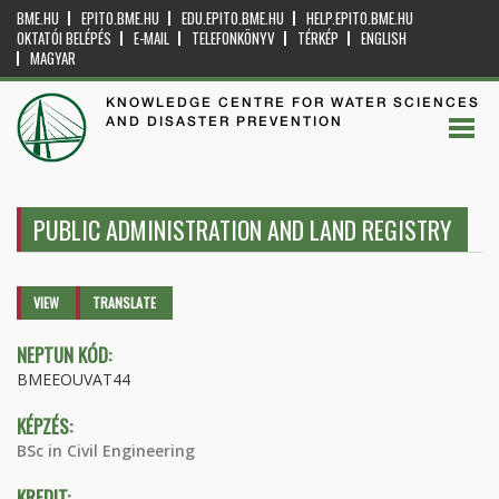
BME.HU
EPITO.BME.HU
EDU.EPITO.BME.HU
HELP.EPITO.BME.HU
OKTATÓI BELÉPÉS
E-MAIL
TELEFONKÖNYV
TÉRKÉP
ENGLISH
MAGYAR
KNOWLEDGE CENTRE FOR WATER SCIENCES
AND DISASTER PREVENTION
PUBLIC ADMINISTRATION AND LAND REGISTRY
Primary tabs
VIEW
(ACTIVE
TRANSLATE
TAB)
NEPTUN KÓD:
BMEEOUVAT44
KÉPZÉS:
BSc in Civil Engineering
KREDIT: