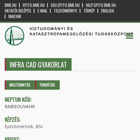
BME.HU
EPITO.BME.HU
EDU.EPITO.BME.HU
HELP.EPITO.BME.HU
OKTATÓI BELÉPÉS
E-MAIL
TELEFONKÖNYV
TÉRKÉP
ENGLISH
MAGYAR
VÍZTUDOMÁNYI ÉS
KATASZTRÓFAMEGELŐZÉSI TUDÁSKÖZPONT
INFRA CAD GYAKORLAT
Elsődleges fülek
MEGTEKINTÉS
(AKTÍV
FORDÍTÁS
FÜL)
NEPTUN KÓD:
BMEEOUVAI45
KÉPZÉS:
Építőmérnök, BSc
KREDIT: