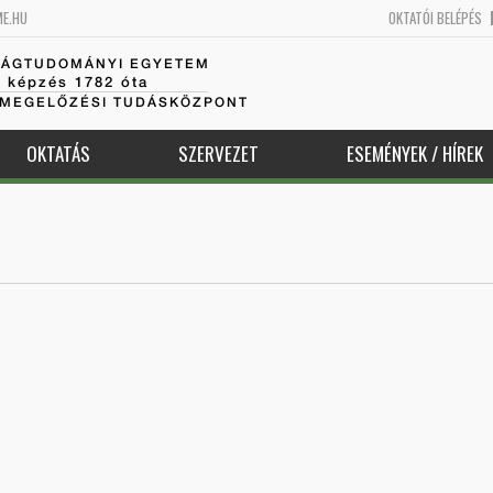
ME.HU
OKTATÓI BELÉPÉS
SÁGTUDOMÁNYI EGYETEM
k képzés 1782 óta
AMEGELŐZÉSI TUDÁSKÖZPONT
OKTATÁS
SZERVEZET
ESEMÉNYEK / HÍREK