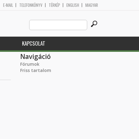
E-MAIL
TELEFONKÖNYV
TÉRKÉP
ENGLISH
MAGYAR
Search
Keresés űrlap
this
site
KAPCSOLAT
Navigáció
Fórumok
Friss tartalom