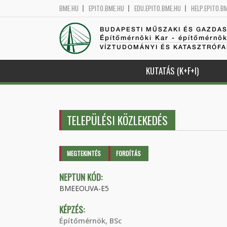
BME.HU
EPITO.BME.HU
EDU.EPITO.BME.HU
HELP.EPITO.B
BUDAPESTI MŰSZAKI ÉS GAZDA
Építőmérnöki Kar - építőmérnö
VÍZTUDOMÁNYI ÉS KATASZTRÓF
KUTATÁS (K+F+I)
TELEPÜLÉSI KÖZLEKEDÉS
Elsődleges fülek
MEGTEKINTÉS
(AKTÍV
FORDÍTÁS
FÜL)
NEPTUN KÓD:
BMEEOUVA-E5
KÉPZÉS:
Építőmérnök, BSc