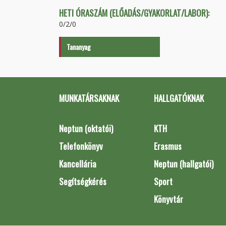
HETI ÓRASZÁM (ELŐADÁS/GYAKORLAT/LABOR):
0/2/0
Tananyag
MUNKATÁRSAKNAK
HALLGATÓKNAK
Neptun (oktatói)
KTH
Telefonkönyv
Erasmus
Kancellária
Neptun (hallgatói)
Segítségkérés
Sport
Könyvtár