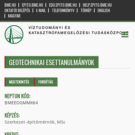
BME.HU
EPITO.BME.HU
EDU.EPITO.BME.HU
HELP.EPITO.BME.HU
OKTATÓI BELÉPÉS
E-MAIL
TELEFONKÖNYV
TÉRKÉP
ENGLISH
MAGYAR
VÍZTUDOMÁNYI ÉS
KATASZTRÓFAMEGELŐZÉSI TUDÁSKÖZPONT
GEOTECHNIKAI ESETTANULMÁNYOK
Elsődleges fülek
MEGTEKINTÉS
(AKTÍV
FORDÍTÁS
FÜL)
NEPTUN KÓD:
BMEEOGMMX64
KÉPZÉS:
Szerkezet-építőmérnök, MSc
KREDIT: