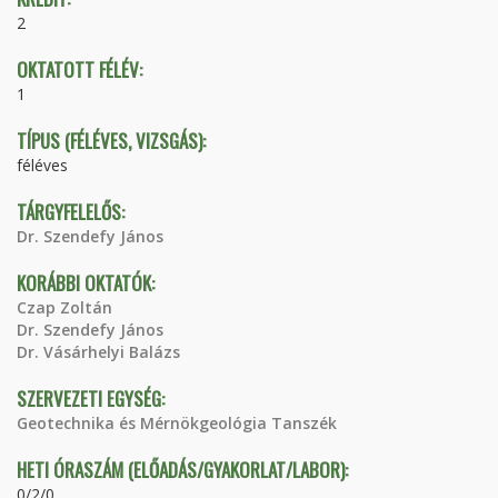
2
OKTATOTT FÉLÉV:
1
TÍPUS (FÉLÉVES, VIZSGÁS):
féléves
TÁRGYFELELŐS:
Dr. Szendefy János
KORÁBBI OKTATÓK:
Czap Zoltán
Dr. Szendefy János
Dr. Vásárhelyi Balázs
SZERVEZETI EGYSÉG:
Geotechnika és Mérnökgeológia Tanszék
HETI ÓRASZÁM (ELŐADÁS/GYAKORLAT/LABOR):
0/2/0