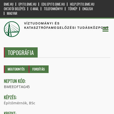
BME.HU
EPITO.BME.HU
EDU.EPITO.BME.HU
HELP.EPITO.BME.HU
OKTATÓI BELÉPÉS
E-MAIL
TELEFONKÖNYV
TÉRKÉP
ENGLISH
MAGYAR
VÍZTUDOMÁNYI ÉS
KATASZTRÓFAMEGELŐZÉSI TUDÁSKÖZPONT
TOPOGRÁFIA
Elsődleges fülek
MEGTEKINTÉS
(AKTÍV
FORDÍTÁS
FÜL)
NEPTUN KÓD:
BMEEOFTAG45
KÉPZÉS:
Építőmérnök, BSc
KREDIT: