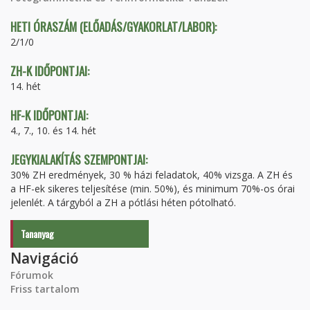
HETI ÓRASZÁM (ELŐADÁS/GYAKORLAT/LABOR):
2/1/0
ZH-K IDŐPONTJAI:
14. hét
HF-K IDŐPONTJAI:
4., 7., 10. és 14. hét
JEGYKIALAKÍTÁS SZEMPONTJAI:
30% ZH eredmények, 30 % házi feladatok, 40% vizsga. A ZH és
a HF-ek sikeres teljesítése (min. 50%), és minimum 70%-os órai
jelenlét. A tárgyból a ZH a pótlási héten pótolható.
Tananyag
Navigáció
Fórumok
Friss tartalom