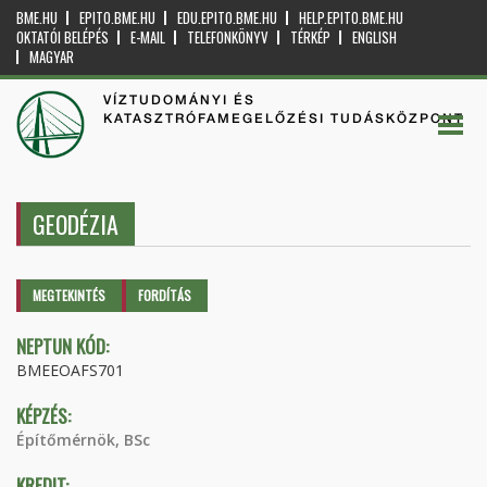
BME.HU
EPITO.BME.HU
EDU.EPITO.BME.HU
HELP.EPITO.BME.HU
OKTATÓI BELÉPÉS
E-MAIL
TELEFONKÖNYV
TÉRKÉP
ENGLISH
MAGYAR
VÍZTUDOMÁNYI ÉS
KATASZTRÓFAMEGELŐZÉSI TUDÁSKÖZPONT
GEODÉZIA
Elsődleges fülek
MEGTEKINTÉS
(AKTÍV
FORDÍTÁS
FÜL)
NEPTUN KÓD:
BMEEOAFS701
KÉPZÉS:
Építőmérnök, BSc
KREDIT: