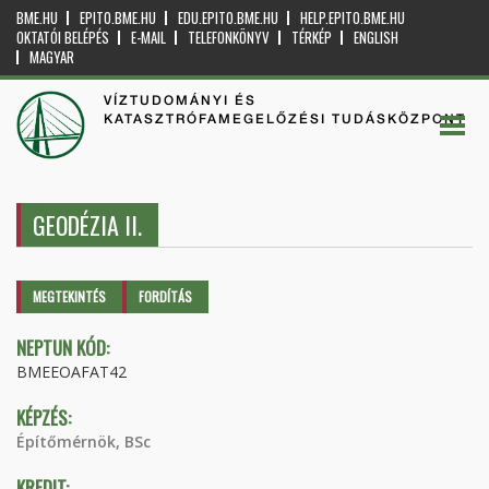
BME.HU
EPITO.BME.HU
EDU.EPITO.BME.HU
HELP.EPITO.BME.HU
OKTATÓI BELÉPÉS
E-MAIL
TELEFONKÖNYV
TÉRKÉP
ENGLISH
MAGYAR
VÍZTUDOMÁNYI ÉS
KATASZTRÓFAMEGELŐZÉSI TUDÁSKÖZPONT
GEODÉZIA II.
Elsődleges fülek
MEGTEKINTÉS
(AKTÍV
FORDÍTÁS
FÜL)
NEPTUN KÓD:
BMEEOAFAT42
KÉPZÉS:
Építőmérnök, BSc
KREDIT: