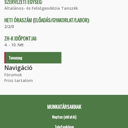
SZERVEZETI EGYSÉG:
Általános- és Felsőgeodézia Tanszék
HETI ÓRASZÁM (ELŐADÁS/GYAKORLAT/LABOR):
2/2/0
ZH-K IDŐPONTJAI:
4. - 10. hét
Tananyag
Navigáció
Fórumok
Friss tartalom
MUNKATÁRSAKNAK
Neptun (oktatói)
Telefonkönyv