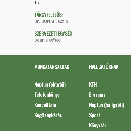
15
TÁRGYFELELŐS:
Dr. DUNAI László
SZERVEZETI EGYSÉG:
Dean's Office
MUNKATÁRSAKNAK
HALLGATÓKNAK
Neptun (oktatói)
KTH
Telefonkönyv
Erasmus
Kancellária
Neptun (hallgatói)
Segítségkérés
Sport
Könyvtár