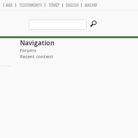
E-MAIL
TELEFONKÖNYV
TÉRKÉP
ENGLISH
MAGYAR
Search
Search form
this
site
Navigation
Forums
Recent content