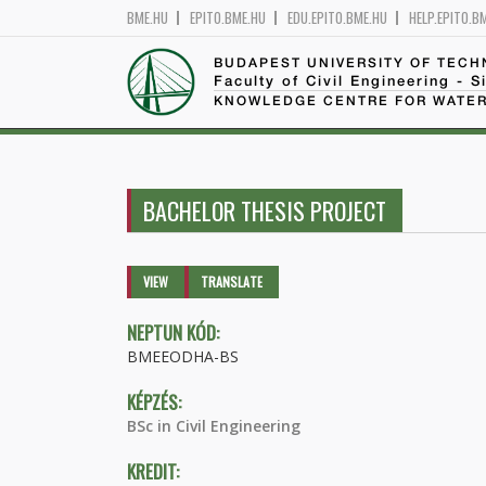
BME.HU
EPITO.BME.HU
EDU.EPITO.BME.HU
HELP.EPITO.B
BUDAPEST UNIVERSITY OF TEC
Faculty of Civil Engineering - S
KNOWLEDGE CENTRE FOR WATER
BACHELOR THESIS PROJECT
Primary tabs
VIEW
(ACTIVE
TRANSLATE
TAB)
NEPTUN KÓD:
BMEEODHA-BS
KÉPZÉS:
BSc in Civil Engineering
KREDIT: