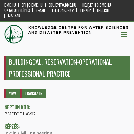
BME.HU
EPITO.BME.HU
EDU.EPITO.BME.HU
HELP.EPITO.BME.HU
OKTATÓI BELÉPÉS
E-MAIL
TELEFONKÖNYV
TÉRKÉP
ENGLISH
MAGYAR
KNOWLEDGE CENTRE FOR WATER SCIENCES
AND DISASTER PREVENTION
BUILDINGCAL, RESERVATION-OPERATIONAL
PROFESSIONAL PRACTICE
Primary tabs
VIEW
(ACTIVE
TRANSLATE
TAB)
NEPTUN KÓD:
BMEEODHAV02
KÉPZÉS:
BSc in Civil Engineering