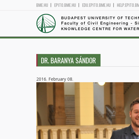
BME.HU
EPITO.BME.HU
EDU.EPITO.BME.HU
HELP.EPITO.B
BUDAPEST UNIVERSITY OF TEC
Faculty of Civil Engineering - S
KNOWLEDGE CENTRE FOR WATER
DR. BARANYA SÁNDOR
2016. February 08.