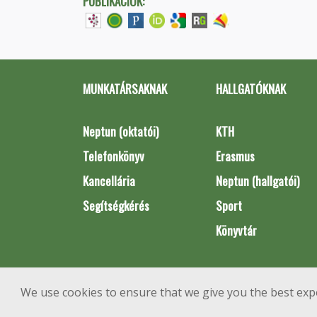
PUBLIKÁCIÓK:
MUNKATÁRSAKNAK
HALLGATÓKNAK
Neptun (oktatói)
KTH
Telefonkönyv
Erasmus
Kancellária
Neptun (hallgatói)
Segítségkérés
Sport
Könyvtár
We use cookies to ensure that we give you the best exp
1111