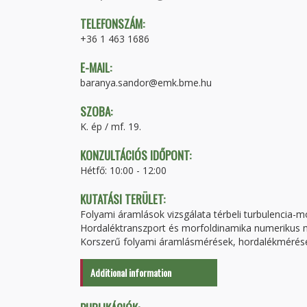
TELEFONSZÁM:
+36 1 463 1686
E-MAIL:
baranya.sandor@emk.bme.hu
SZOBA:
K. ép / mf. 19.
KONZULTÁCIÓS IDŐPONT:
Hétfő: 10:00 - 12:00
KUTATÁSI TERÜLET:
Folyami áramlások vizsgálata térbeli turbulencia-m
Hordaléktranszport és morfoldinamika numerikus 
Korszerű folyami áramlásmérések, hordalékmérése
Additional information