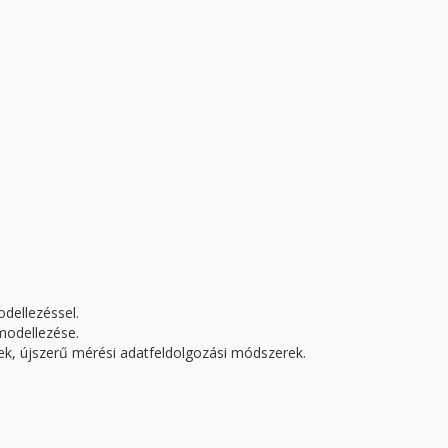
odellezéssel.
modellezése.
k, újszerű mérési adatfeldolgozási módszerek.