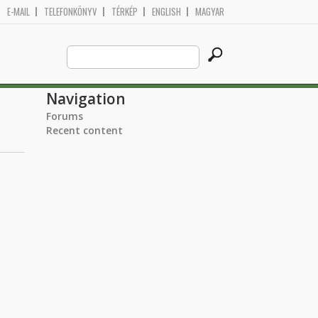
E-MAIL
TELEFONKÖNYV
TÉRKÉP
ENGLISH
MAGYAR
Search
Search form
this
site
Navigation
Forums
Recent content