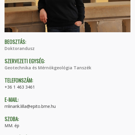
BEOSZTÁS:
Doktorandusz
SZERVEZETI EGYSÉG:
Geotechnika és Mérnökgeológia Tanszék
TELEFONSZÁM:
+36 1 463 3461
E-MAIL:
mlinarik.lilla@epito.bme.hu
SZOBA:
MM. ép