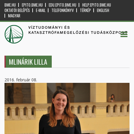
BME.HU
EPITO.BME.HU
EDU.EPITO.BME.HU
HELP.EPITO.BME.HU
OKTATÓI BELÉPÉS
E-MAIL
TELEFONKÖNYV
TÉRKÉP
ENGLISH
MAGYAR
VÍZTUDOMÁNYI ÉS
KATASZTRÓFAMEGELŐZÉSI TUDÁSKÖZPONT
MLINÁRIK LILLA
2016. február 08.