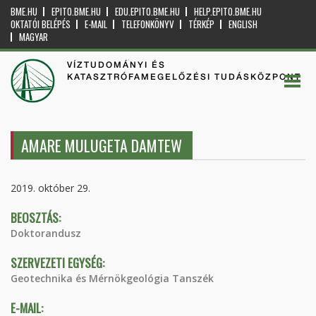
BME.HU
EPITO.BME.HU
EDU.EPITO.BME.HU
HELP.EPITO.BME.HU
OKTATÓI BELÉPÉS
E-MAIL
TELEFONKÖNYV
TÉRKÉP
ENGLISH
MAGYAR
VÍZTUDOMÁNYI ÉS
KATASZTRÓFAMEGELŐZÉSI TUDÁSKÖZPONT
AMARE MULUGETA DAMTEW
2019. október 29.
BEOSZTÁS:
Doktorandusz
SZERVEZETI EGYSÉG:
Geotechnika és Mérnökgeológia Tanszék
E-MAIL: