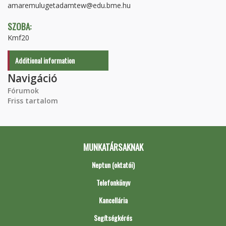
amaremulugetadamtew@edu.bme.hu
SZOBA:
Kmf20
Additional information
Navigáció
Fórumok
Friss tartalom
MUNKATÁRSAKNAK
Neptun (oktatói)
Telefonkönyv
Kancellária
Segítségkérés