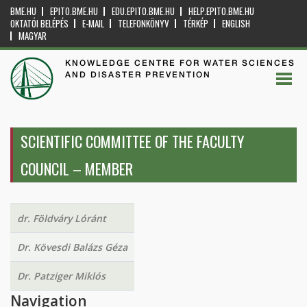
BME.HU
EPITO.BME.HU
EDU.EPITO.BME.HU
HELP.EPITO.BME.HU
OKTATÓI BELÉPÉS
E-MAIL
TELEFONKÖNYV
TÉRKÉP
ENGLISH
MAGYAR
KNOWLEDGE CENTRE FOR WATER SCIENCES
AND DISASTER PREVENTION
SCIENTIFIC COMMITTEE OF THE FACULTY
COUNCIL – MEMBER
dr. Földváry Lóránt
Dr. Kövesdi Balázs Géza
Dr. Patziger Miklós
Navigation