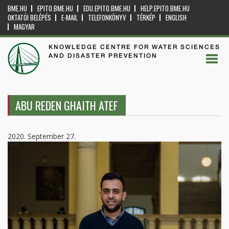
BME.HU
EPITO.BME.HU
EDU.EPITO.BME.HU
HELP.EPITO.BME.HU
OKTATÓI BELÉPÉS
E-MAIL
TELEFONKÖNYV
TÉRKÉP
ENGLISH
MAGYAR
KNOWLEDGE CENTRE FOR WATER SCIENCES
AND DISASTER PREVENTION
ABU REDEN GHAITH ATEF
2020. September 27.