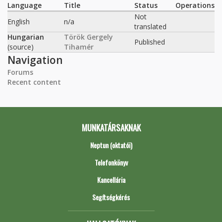
Language
Title
Status
Operations
Not
English
n/a
translated
Hungarian
Török Gergely
Published
(source)
Tihamér
Navigation
Forums
Recent content
MUNKATÁRSAKNAK
Neptun (oktatói)
Telefonkönyv
Kancellária
Segítségkérés