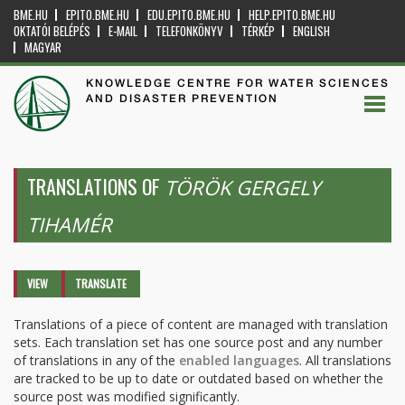
BME.HU
EPITO.BME.HU
EDU.EPITO.BME.HU
HELP.EPITO.BME.HU
OKTATÓI BELÉPÉS
E-MAIL
TELEFONKÖNYV
TÉRKÉP
ENGLISH
MAGYAR
KNOWLEDGE CENTRE FOR WATER SCIENCES
AND DISASTER PREVENTION
TRANSLATIONS OF
TÖRÖK GERGELY
TIHAMÉR
Primary tabs
VIEW
TRANSLATE
(ACTIVE
TAB)
Translations of a piece of content are managed with translation
sets. Each translation set has one source post and any number
of translations in any of the
enabled languages
. All translations
are tracked to be up to date or outdated based on whether the
source post was modified significantly.